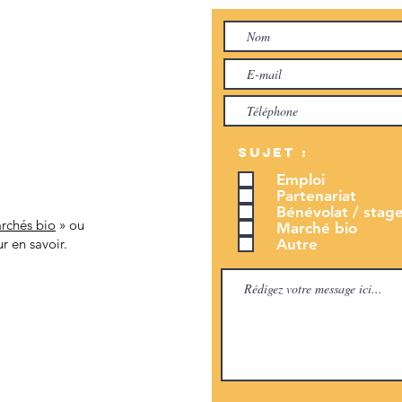
Sujet :
Emploi
Partenariat
Bénévolat / stage
rchés bio
» ou
Marché bio
Autre
r en savoir.