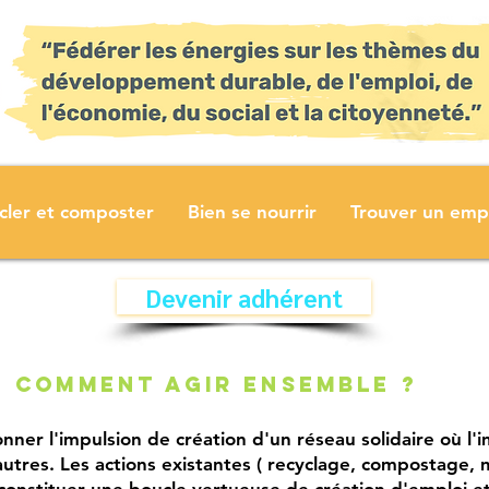
cler et composter
Bien se nourrir
Trouver un emp
Devenir adhérent
Comment agir ensemble ?
onner l'impulsion de création d'un réseau solidaire où l
 autres. Les actions existantes ( recyclage, compostage, 