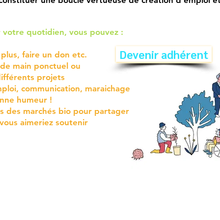
constituer une boucle vertueuse de création d'emploi et 
 votre quotidien, vous pouvez :
Devenir adhérent
lus, faire un don etc.
 de main ponctuel ou
ifférents projets
ploi, communication, maraichage
onne humeur !
ors des marchés bio pour partager
 vous aimeriez soutenir