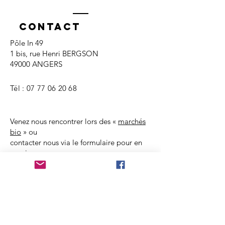
Contact
Pôle In 49
1 bis, rue Henri BERGSON
49000 ANGERS
Tél :
07 77 06 20 68
Venez nous rencontrer lors des «
marchés
bio
» ou
contacter nous via le formulaire pour en
savoir.
Mentions légales
Politique en matière de cookies
Politique de confidentialité