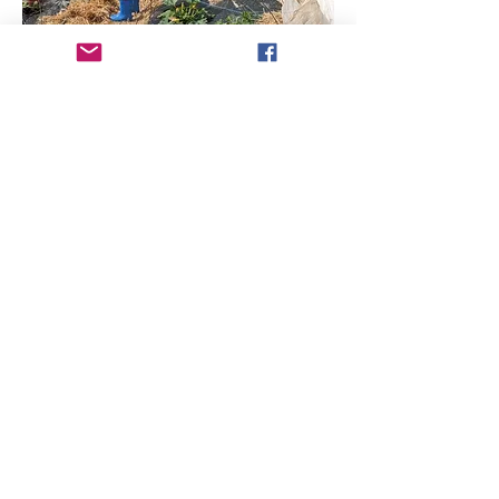
Contact
Pôle In 49
1 bis, rue Henri BERGSON
49000 ANGERS
Tél :
07 77 06 20 68
Venez nous rencontrer lors des «
marchés
bio
» ou
contacter nous via le formulaire pour en